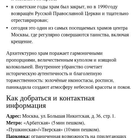
в советские годы храм был закрыт, но в 1990 году
возвращён Русской Православной Церкви и тщательно
отреставрирован;
сегодня это один из самых посещаемых храмов центра
Москвы, где регулярно совершаются таинства, включая
крещение.
Архитектурно храм поражает гармоничными
пропорциями, величественным куполом и изящной
колокольней. Внутреннее убранство сочетает
историческую аутентичность и благолепную
торжественность: золочёные иконостасы, росписи,
паникадила создают атмосферу небесной красоты и покоя.
Как добраться и контактная
информация
Адрес:
Москва, ул. Большая Никитская, д. 36, стр. 1.
Метро:
«Арбатская» (5 мин пешком),
«Пушкинская»/«Тверская» (10 мин пешком).
Парковка:
ограниченная возможность на прилегающих